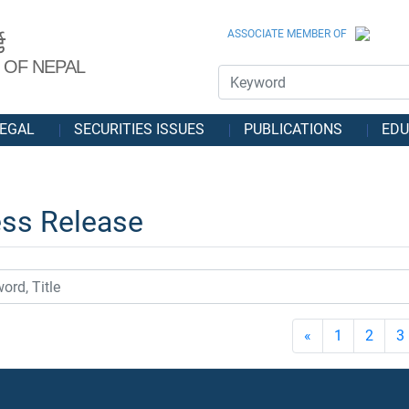
ASSOCIATE MEMBER OF
ड
 OF NEPAL
EGAL
SECURITIES ISSUES
PUBLICATIONS
EDU
ess Release
«
1
2
3