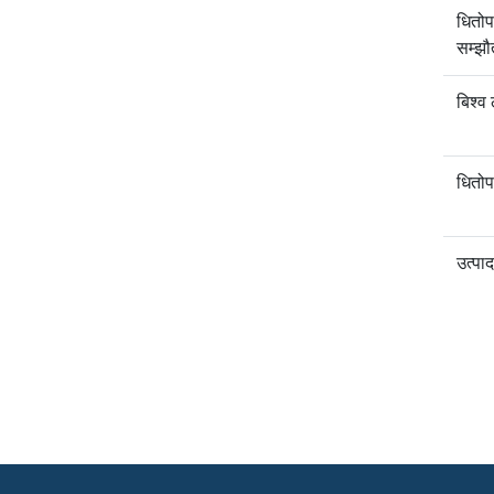
धितोप
सम्झौ
बिश्व
धितोप
उत्पा