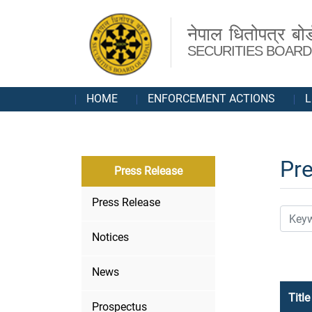
नेपाल धितोपत्र बोर्
SECURITIES BOARD
HOME
ENFORCEMENT ACTIONS
L
Pr
Press Release
Press Release
Notices
News
Title
Prospectus